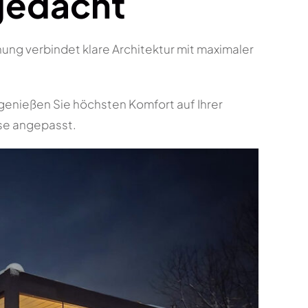
gedacht
ng verbindet klare Architektur mit maximaler
genießen Sie höchsten Komfort auf Ihrer
use angepasst.