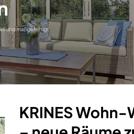
n
ell und maßgefertigt.
KRINES Wohn-W
– neue Räume 