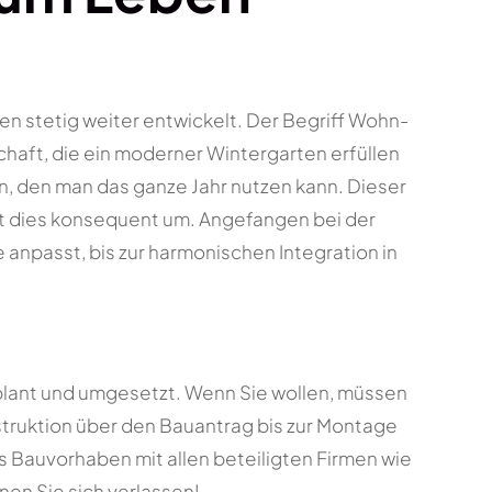
ren stetig weiter entwickelt. Der Begriff Wohn-
aft, die ein moderner Wintergarten erfüllen
ein, den man das ganze Jahr nutzen kann. Dieser
zt dies konsequent um. Angefangen bei der
ie anpasst, bis zur harmonischen Integration in
plant und umgesetzt. Wenn Sie wollen, müssen
struktion über den Bauantrag bis zur Montage
as Bauvorhaben mit allen beteiligten Firmen wie
nnen Sie sich verlassen!