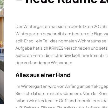
Der Wintergarten hat sich in den letzten 20 Jah
Wintergarten beschreibt am besten die Eigensch
soll: Er soll ein Teil des normalen Wohnraums s
Aufgabe hat sich KRINES verschrieben und set
äußeren Form, die sich individuell Ihrer Immobil
den vorhandenen Wohnraum.
Alles aus einer Hand
Ihr Wintergarten wird von Anfang an perfekt ge
Sie sich dabei um nichts kümmern: Von der Kon
haben wir alles fest im Griff und koordinieren d
z. B. Rohbau, Fliesen, Elektriker usw. Auf uns kö