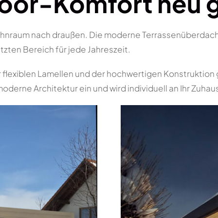
or-Komfort neu 
ohnraum nach draußen. Die moderne Terrassenüberdachu
zten Bereich für jede Jahreszeit.
flexiblen Lamellen und der hochwertigen Konstruktion 
oderne Architektur ein und wird individuell an Ihr Zuha