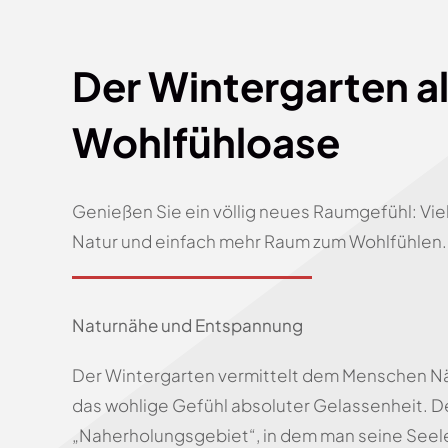
Der Wintergarten a
Wohlfühloase
Genießen Sie ein völlig neues Raumgefühl: Viel 
Natur und einfach mehr Raum zum Wohlfühlen.
Naturnähe und Entspannung
Der Wintergarten vermittelt dem Menschen Näh
das wohlige Gefühl absoluter Gelassenheit. De
„Naherholungsgebiet“, in dem man seine Seel