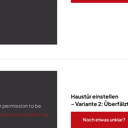
Haustür einstellen
– Variante 2: Überfälz
r permission to be
atenschutzerklärung
.
Noch etwas unklar?