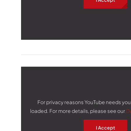
For privacy reasons YouTube needs you
loaded. For more details, please see our
D
I Accept