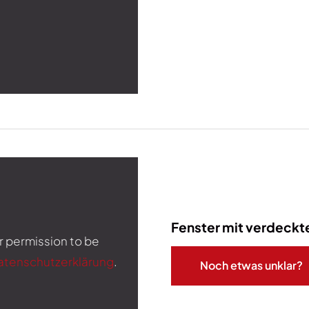
Fenster mit verdeckt
r permission to be
atenschutzerklärung
.
Noch etwas unklar?