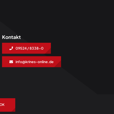
Kontakt
09524 / 8338-0
info@krines-online.de
t
OK