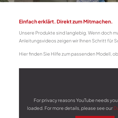
Einfach erklärt. Direkt zum Mitmachen.
Unsere Produkte sind langlebig. Wenn doch mal 
Anleitungsvideos zeigen wir Ihnen Schritt für Sc
Hier finden Sie Hilfe zum passenden Modell, o
For privacy reasons YouTube needs you
loaded. For more details, please see our
D