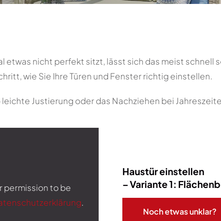
etwas nicht perfekt sitzt, lässt sich das meist schnell
hritt, wie Sie Ihre Türen und Fenster richtig einstellen.
b leichte Justierung oder das Nachziehen bei Jahreszei
Haustür einstellen
– Variante 1: Flächen
r permission to be
atenschutzerklärung
.
Noch etwas unklar?