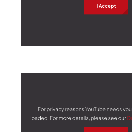
I Accept
For privacy reasons YouTube needs you
loaded. For more details, please see our
D