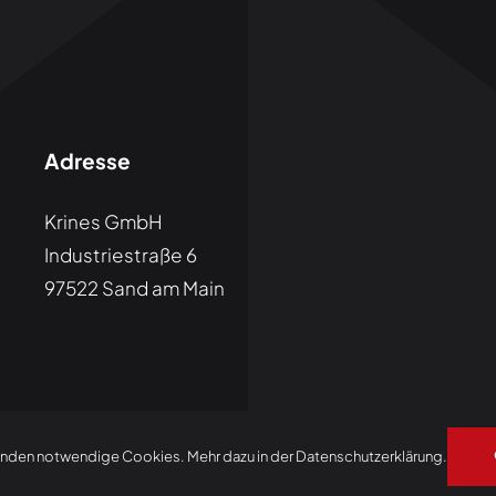
Adresse
Krines GmbH
Industriestraße 6
97522 Sand am Main
©2025 Krines GmbH /
Impressum
/
Datenschutz
/ Made by
Youne
nden notwendige Cookies. Mehr dazu in der Datenschutzerklärung.