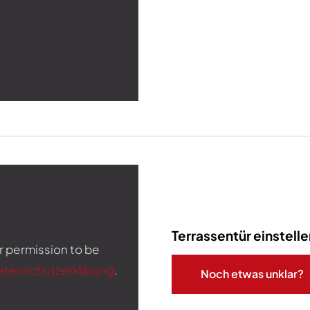
Terrassentür einstelle
r permission to be
atenschutzerklärung
.
Noch etwas unklar?