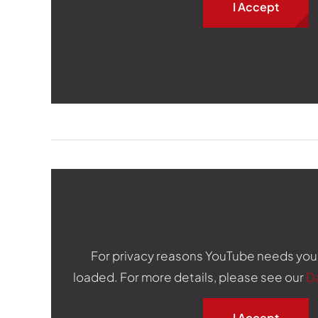
I Accept
For privacy reasons YouTube needs you
loaded. For more details, please see our
D
I Accept