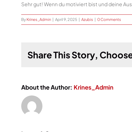
Sehr gut! Wenn du motiviert bist und deine Aus
By
Krines_Admin
|
April 9, 2025
|
Azubis
|
0 Comments
Share This Story, Choose
About the Author:
Krines_Admin