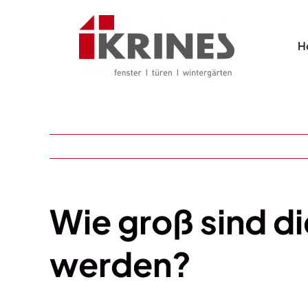
Skip
to
H
content
Wie groß sind 
werden?