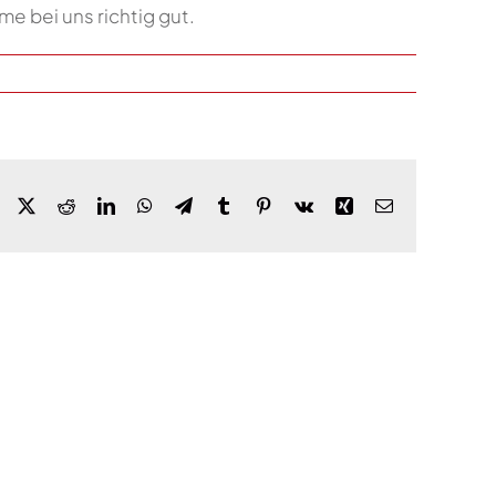
e bei uns richtig gut.
Facebook
X
Reddit
LinkedIn
WhatsApp
Telegram
Tumblr
Pinterest
Vk
Xing
Email