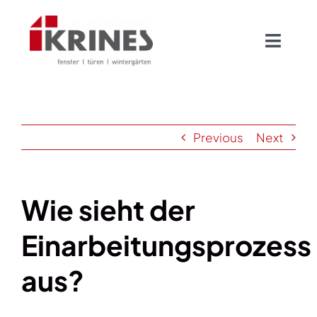
Skip
to
Toggl
content
Navig
Home
Previous
Next
Produkte
Projekte
Wie sieht der
Einarbeitungsprozess
Jobs
aus?
Über Uns