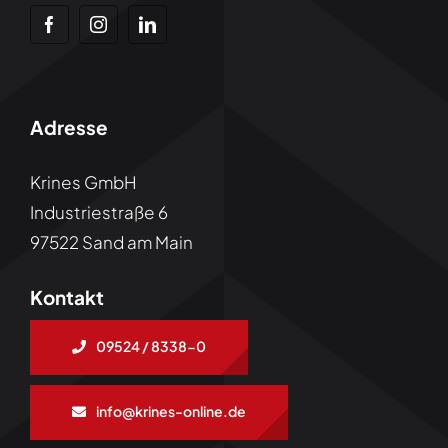
Adresse
Krines GmbH
Industriestraße 6
97522 Sand am Main
Kontakt
09524 / 8338-0
info@krines-online.de