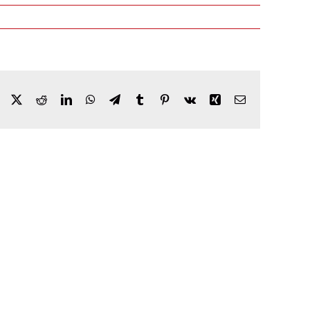
Facebook
X
Reddit
LinkedIn
WhatsApp
Telegram
Tumblr
Pinterest
Vk
Xing
Email