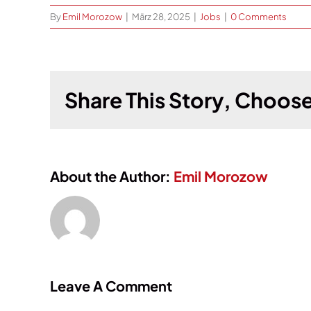
By
Emil Morozow
|
März 28, 2025
|
Jobs
|
0 Comments
Share This Story, Choose
About the Author:
Emil Morozow
Leave A Comment